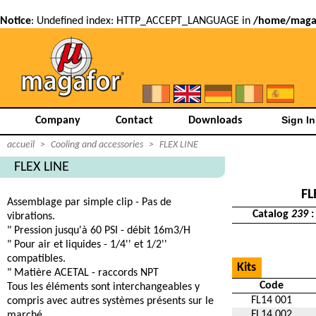
Notice
: Undefined index: HTTP_ACCEPT_LANGUAGE in
/home/magaf
Company
Contact
Downloads
accueil
>
Cooling and accessories
>
FLEX LINE
FLEX LINE
FL
Assemblage par simple clip - Pas de
Catalog
239
:
vibrations.
" Pression jusqu'à 60 PSI - débit 16m3/H
" Pour air et liquides - 1/4'' et 1/2''
compatibles.
Kits
" Matière ACETAL - raccords NPT
Code
Tous les éléments sont interchangeables y
FL14 001
compris avec autres systèmes présents sur le
FL14 002
marché.