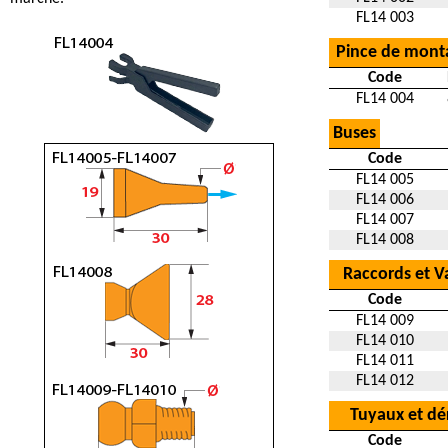
FL14 003
Pince de mont
Code
FL14 004
Buses
Code
FL14 005
FL14 006
FL14 007
FL14 008
Raccords et V
Code
FL14 009
FL14 010
FL14 011
FL14 012
Tuyaux et dé
Code