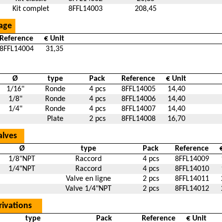
Kit complet
8FFL14003
208,45
age
Reference
€ Unit
8FFL14004
31,35
Ø
type
Pack
Reference
€ Unit
1/16"
Ronde
4 pcs
8FFL14005
14,40
1/8"
Ronde
4 pcs
8FFL14006
14,40
1/4"
Ronde
4 pcs
8FFL14007
14,40
Plate
2 pcs
8FFL14008
16,70
alves
Ø
type
Pack
Reference
1/8"NPT
Raccord
4 pcs
8FFL14009
1/4"NPT
Raccord
4 pcs
8FFL14010
Valve en ligne
2 pcs
8FFL14011
Valve 1/4"NPT
2 pcs
8FFL14012
rivations
type
Pack
Reference
€ Unit