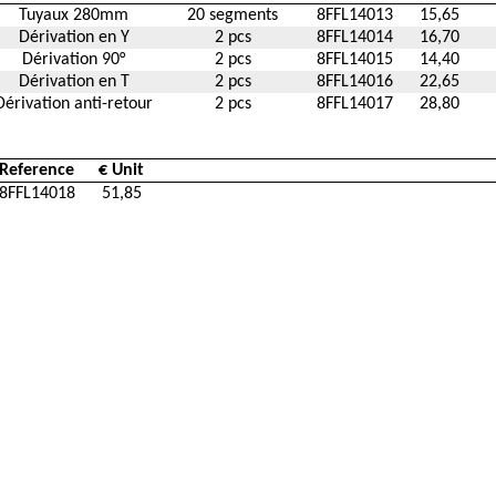
Tuyaux 280mm
20 segments
8FFL14013
15,65
Dérivation en Y
2 pcs
8FFL14014
16,70
Dérivation 90°
2 pcs
8FFL14015
14,40
Dérivation en T
2 pcs
8FFL14016
22,65
Dérivation anti-retour
2 pcs
8FFL14017
28,80
Reference
€ Unit
8FFL14018
51,85