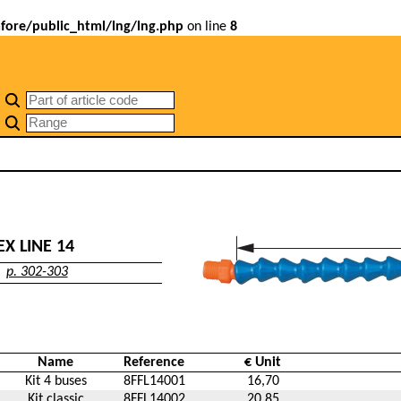
ore/public_html/lng/lng.php
on line
8
EX LINE 14
p. 302-303
Name
Reference
€ Unit
Kit 4 buses
8FFL14001
16,70
Kit classic
8FFL14002
20,85